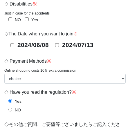
Disabilities
※
◇
Just in case for the accidents
NO
Yes
The Date when you want to join
◇
※
2024/06/08
2024/07/13
Payment Methods
※
◇
Online shopping costs 10％ extra commission
Have you read the regulation?
※
◇
Yes!
NO
◇その他ご質問、ご要望等ございましたらご記入くださ