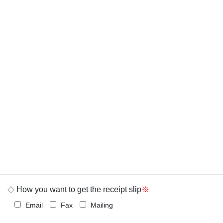
Email address
◇
※
Adress
◇
Post code
※
Prefecture
※
city
※
※type your full address including street address
How you want to get the receipt slip
※
◇
Email
Fax
Mailing