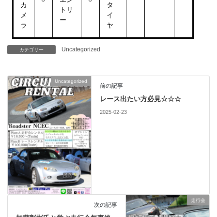
カ
タ
トリ
メ
イ
ー
ラ
ヤ
Uncategorized
カテゴリー
Uncategorized
前の記事
レース出たい方必見☆☆☆
2025-02-23
走行会
次の記事