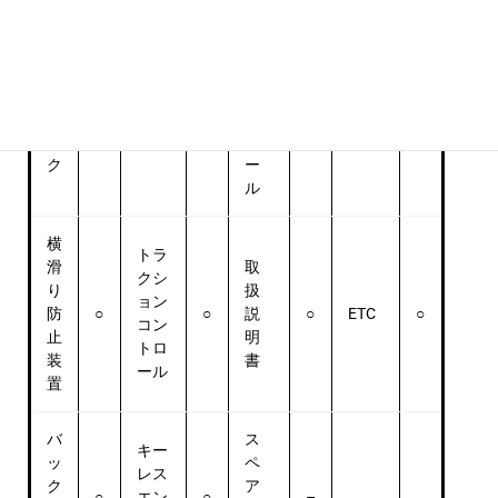
純
集
正
中
ア
ド
DVD
ル
限定
ア
○
ビデ
–
ミ
○
–
車
ロ
オ
ホ
ッ
イ
ク
ー
ル
横
トラ
滑
取
クシ
り
扱
ョン
防
○
○
説
○
ETC
○
コン
止
明
トロ
装
書
ール
置
バ
ス
キー
ッ
ペ
レス
ク
ア
○
エン
○
–