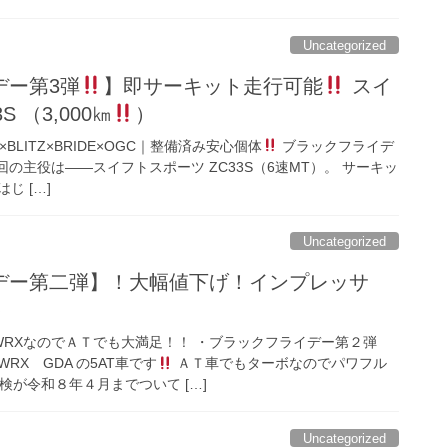
Uncategorized
デー第3弾
】即サーキット走行可能
スイ
 （3,000㎞
）
×BLITZ×BRIDE×OGC｜整備済み安心個体
ブラックフライデ
回の主役は――スイフトスポーツ ZC33S（6速MT）。 サーキッ
じ […]
Uncategorized
デー第二弾】！大幅値下げ！インプレッサ
）
WRXなのでＡＴでも大満足！！ ・ブラックフライデー第２弾
X GDA の5AT車です
ＡＴ車でもターボなのでパワフル
検が令和８年４月までついて […]
Uncategorized