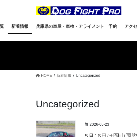
コ
ナ
ン
ビ
テ
ゲ
ン
ー
覧
新着情報
兵庫県の車屋・車検・アライメント 予約
アク
ツ
シ
へ
ョ
ス
ン
キ
に
ッ
移
プ
動
HOME
新着情報
Uncategorized
Uncategorized
2026-05-23
5月16日は岡山