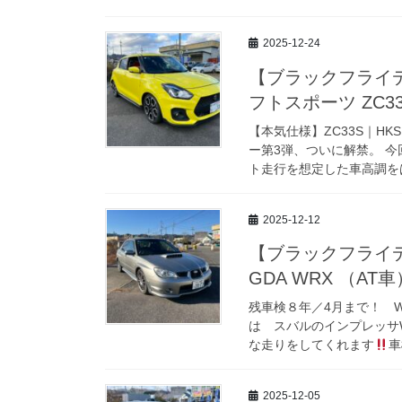
2025-12-24
【ブラックフライ
フトスポーツ ZC33S
【本気仕様】ZC33S｜HKS
ー第3弾、ついに解禁。 今
ト走行を想定した車高調をは
2025-12-12
【ブラックフライ
GDA WRX （AT車
残車検８年／4月まで！ 
は スバルのインプレッサWR
な走りをしてくれます
車
2025-12-05