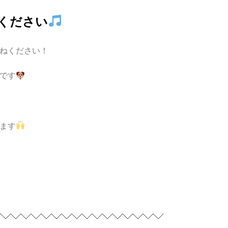
ください
ねください！
です
ます