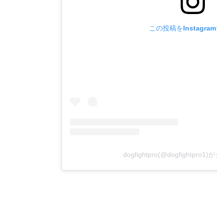
この投稿をInstagra
dogfightpro(@dogfightp