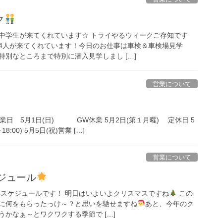
ク
中学生が来てくれています☆ トライやるウィークご存知です
4人が来てくれています！今日のお仕事は車検＆車検場見学
別なところまで特別に潜入見学しまし […]
営業について
日 5月1日(日) GW休業 5月2日(第１月曜) 定休日 5
:00) 5月5日(祝)営業 […]
営業について
ケジュール
年スケジュールです！ 明日はいよいよクリスマスですね
この
に何をもらったっけ～？と思いを馳せますね
あと、今年のク
かなぁ～とワクワクする季節で […]