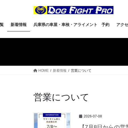
コ
ナ
ン
ビ
テ
ゲ
ン
ー
覧
新着情報
兵庫県の車屋・車検・アライメント 予約
アク
ツ
シ
へ
ョ
ス
ン
キ
に
ッ
移
プ
動
HOME
新着情報
営業について
営業について
2026-07-08
【7月8日からの営